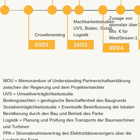
Zusage von
Machbarkeitsstudien
atomsfair über 
UVS, Boden, Sozial,
Mio. € für
Crowdinvesting
Logistik
WestStream-1
03/21
10/22
09/24
MOU = Memorandum of Understanding Partnerschaftserklärung
zwischen der Regierung und dem Projektentwickler
UVS = Umweltverträglichkeitsstudie
Bodengutachten = geologische Beschaffenheit des Baugrunds
Sozialverträglichkeitsstudie = Eventuelle Beeinflussung der lokalen
Bevölkerung durch den Bau und Betrieb des Parks
Logistik = Planung und Prüfung des Transports der Baumaschinen
und Turbinen
PPA = Stromabnahmevertrag des Elektrizitätsversorgers über die
Laufzeit der Farm