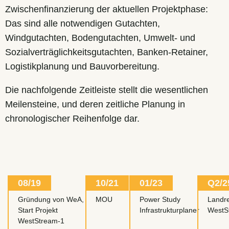
Zwischenfinanzierung der aktuellen Projektphase:
Das sind alle notwendigen Gutachten,
Windgutachten, Bodengutachten, Umwelt- und
Sozialverträglichkeitsgutachten, Banken-Retainer,
Logistikplanung und Bauvorbereitung.
Die nachfolgende Zeitleiste stellt die wesentlichen
Meilensteine, und deren zeitliche Planung in
chronologischer Reihenfolge dar.
08/19
10/21
01/23
Q2/2
Gründung von WeA,
MOU
Power Study
Landr
Start Projekt
Infrastrukturplaner
WestS
WestStream-1